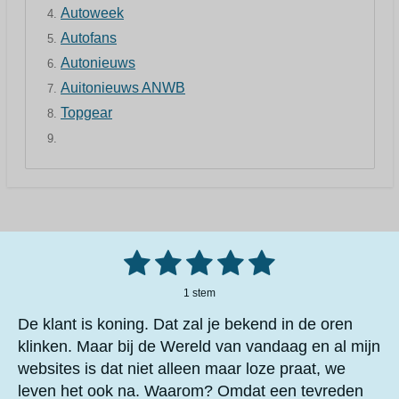
Autoweek
Autofans
Autonieuws
Auitonieuws ANWB
Topgear
1
2
3
4
5
S
R
t
a
e
s
s
s
s
s
m
1 stem
t
m
t
t
t
t
t
i
e
De klant is koning. Dat zal je bekend in de oren
n
n
e
e
e
e
e
klinken. Maar bij de Wereld van vandaag en al mijn
g
websites is dat niet alleen maar loze praat, we
r
r
r
r
r
:
5
leven het ook na. Waarom? Omdat een tevreden