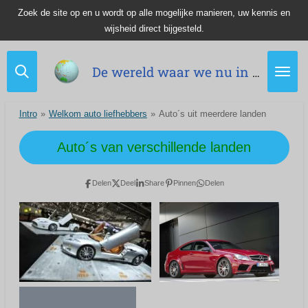
Zoek de site op en u wordt op alle mogelijke manieren, uw kennis en
Ga
wijsheid direct bijgesteld.
direct
naar
de
De wereld waar we nu in leven.
hoofdinhoud
Intro
»
Welkom auto liefhebbers
»
Auto´s uit meerdere landen
Auto´s van verschillende landen
Delen
Deel
Share
Pinnen
Delen