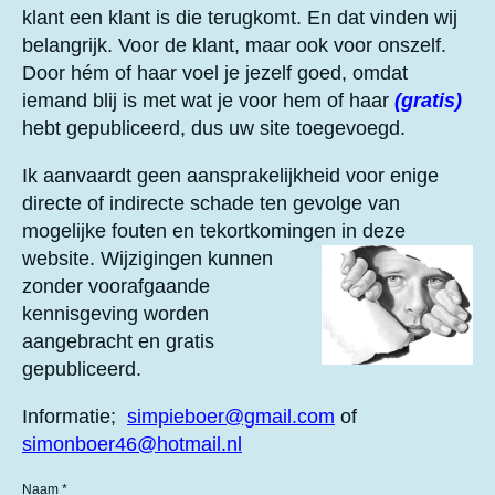
r
r
r
r
s
klant een klant is die terugkomt. En dat vinden wij
e
e
e
e
t
belangrijk. Voor de klant, maar ook voor onszelf.
e
n
n
n
n
Door hém of haar voel je jezelf goed, omdat
r
iemand blij is met wat je voor hem of haar
(gratis)
r
hebt gepubliceerd, dus uw site toegevoegd.
e
n
Ik aanvaardt geen aansprakelijkheid voor enige
directe of indirecte schade ten gevolge van
mogelijke fouten en tekortkomingen in deze
website.
Wijzigingen kunnen
zonder voorafgaande
kennisgeving worden
aangebracht en gratis
gepubliceerd.
Informatie;
simpieboer@gmail.com
of
simonboer46@hotmail.nl
Naam *