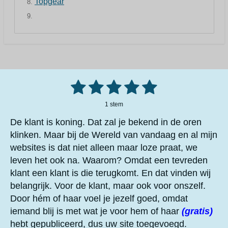
Topgear
1
2
3
4
5
S
R
t
a
e
s
s
s
s
s
m
1 stem
t
m
t
t
t
t
t
i
e
De klant is koning. Dat zal je bekend in de oren
n
n
e
e
e
e
e
klinken. Maar bij de Wereld van vandaag en al mijn
g
websites is dat niet alleen maar loze praat, we
r
r
r
r
r
:
5
leven het ook na. Waarom? Omdat een tevreden
r
r
r
r
s
klant een klant is die terugkomt. En dat vinden wij
e
e
e
e
t
belangrijk. Voor de klant, maar ook voor onszelf.
e
n
n
n
n
Door hém of haar voel je jezelf goed, omdat
r
iemand blij is met wat je voor hem of haar
(gratis)
r
hebt gepubliceerd, dus uw site toegevoegd.
e