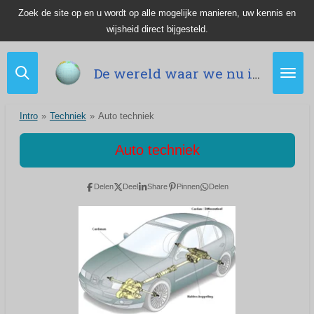
Zoek de site op en u wordt op alle mogelijke manieren, uw kennis en
Ga
wijsheid direct bijgesteld.
direct
naar
de
De wereld waar we nu in leven.
hoofdinhoud
Intro
»
Techniek
»
Auto techniek
Auto techniek
Delen
Deel
Share
Pinnen
Delen