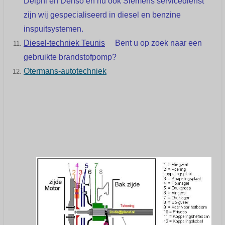
Delphi
en
Denso
en nu ook
Siemens
servicedienst
zijn wij gespecialiseerd in diesel en benzine
inspuitsystemen.
Diesel-techniek Teunis
Bent u op zoek naar een
gebruikte brandstofpomp?
Otermans-autotechniek