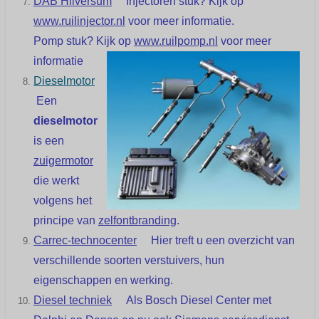
DAB Hilversum
Injectoren stuk? Kijk op
www.ruilinjector.nl
voor meer informatie.
Pomp stuk? Kijk op
www.ruilpomp.nl
voor meer
informatie
Dieselmotor
Een
dieselmotor
is een
zuigermotor
die werkt
volgens het
principe van
zelfontbranding
.
Carrec-technocenter
Hier treft u een overzicht van
verschillende soorten verstuivers, hun
eigenschappen en werking.
Diesel techniek
Als
Bosch Diesel Center
met