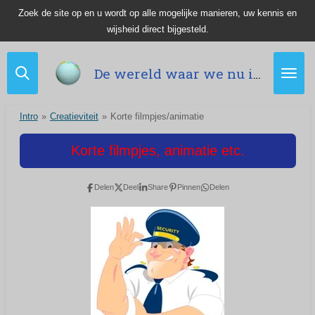
Zoek de site op en u wordt op alle mogelijke manieren, uw kennis en
Ga
wijsheid direct bijgesteld.
direct
naar
de
De wereld waar we nu in leven.
hoofdinhoud
Intro
»
Creatieviteit
»
Korte filmpjes/animatie
Korte filmpjes, animatie etc.
Delen
Deel
Share
Pinnen
Delen