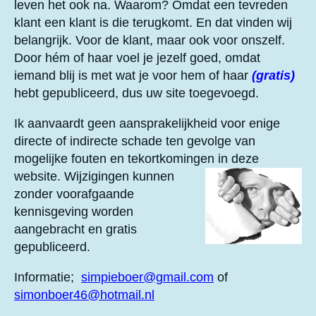
5
leven het ook na. Waarom? Omdat een tevreden
r
r
r
r
s
klant een klant is die terugkomt. En dat vinden wij
e
e
e
e
t
belangrijk. Voor de klant, maar ook voor onszelf.
e
n
n
n
n
Door hém of haar voel je jezelf goed, omdat
r
iemand blij is met wat je voor hem of haar
(gratis)
r
hebt gepubliceerd, dus uw site toegevoegd.
e
n
Ik aanvaardt geen aansprakelijkheid voor enige
directe of indirecte schade ten gevolge van
mogelijke fouten en tekortkomingen in deze
website.
Wijzigingen kunnen
zonder voorafgaande
kennisgeving worden
aangebracht en gratis
gepubliceerd.
Informatie;
simpieboer@gmail.com
of
simonboer46@hotmail.nl