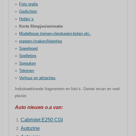
Foto grafie
Gedichten
Hobby´s
Korte filmpjes/animatie
Modelbouw treinen-vliegtuigen-boten etc.
poppen-/maken/kleertjes
Speelgoed
Spelletjes
Spreuken
Tekenen
Verhuur en attracties
Indrukwekkende fragmenten en foto’s. Geniet ervan en veel
plezier.
Auto nieuws o.a van:
Cabriolet E250 CGI
Autozine