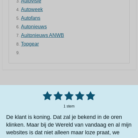
Autovisie
Autoweek
Autofans
Autonieuws
Auitonieuws ANWB
Topgear
1
2
3
4
5
S
R
t
a
e
s
s
s
s
s
m
1 stem
t
m
t
t
t
t
t
i
e
De klant is koning. Dat zal je bekend in de oren
n
n
e
e
e
e
e
klinken. Maar bij de Wereld van vandaag en al mijn
g
websites is dat niet alleen maar loze praat, we
r
r
r
r
r
: