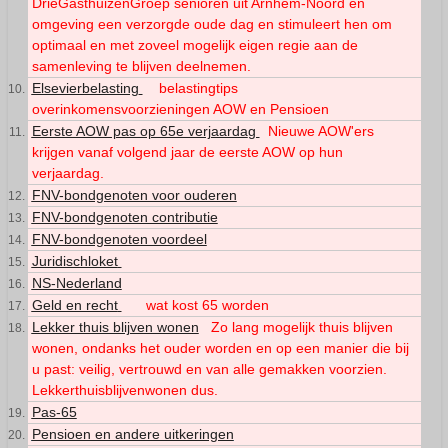
DrieGasthuizenGroep senioren uit Arnhem-Noord en
omgeving een verzorgde oude dag en stimuleert hen om
optimaal en met zoveel mogelijk eigen regie aan de
samenleving te blijven deelnemen.
Elsevierbelasting
belastingtips
overinkomensvoorzieningen AOW en Pensioen
Eerste AOW pas op 65e verjaarda
g
Nieuwe AOW'ers
krijgen vanaf volgend jaar de eerste AOW op hun
verjaardag.
FNV-bondgenoten voor ouderen
FNV-bondgenoten contributie
FNV-bondgenoten voordeel
Juridischloket
NS-Nederland
Geld en recht
wat kost 65 worden
Lekker thuis blijven wonen
Zo lang mogelijk thuis blijven
wonen, ondanks het ouder worden en op een manier die bij
u past: veilig, vertrouwd en van alle gemakken voorzien.
Lekkerthuisblijvenwonen dus.
Pas-65
Pensioen en andere uitkeringen