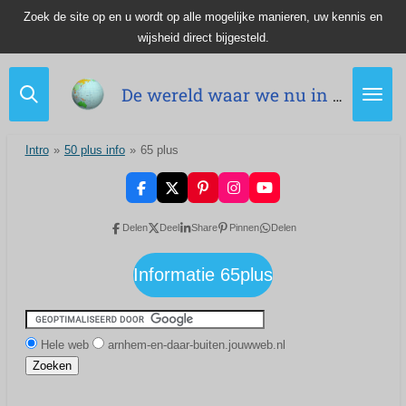
Zoek de site op en u wordt op alle mogelijke manieren, uw kennis en
Ga
wijsheid direct bijgesteld.
direct
naar
de
De wereld waar we nu in leven.
hoofdinhoud
Intro
»
50 plus info
»
65 plus
F
X
P
I
Y
a
i
n
o
c
n
s
u
Delen
Deel
Share
Pinnen
Delen
e
t
t
T
b
e
a
u
o
r
g
b
Informatie 65plus
o
e
r
e
k
s
a
t
m
Hele web
arnhem-en-daar-buiten.jouwweb.nl