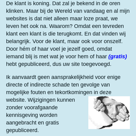
t
t
t
t
t
e
De klant is koning. Dat zal je bekend in de oren
n
n
e
e
e
e
e
klinken. Maar bij de Wereld van vandaag en al mijn
g
websites is dat niet alleen maar loze praat, we
r
r
r
r
r
:
5
leven het ook na. Waarom? Omdat een tevreden
r
r
r
r
s
klant een klant is die terugkomt. En dat vinden wij
e
e
e
e
t
belangrijk. Voor de klant, maar ook voor onszelf.
e
n
n
n
n
Door hém of haar voel je jezelf goed, omdat
r
iemand blij is met wat je voor hem of haar
(gratis)
r
hebt gepubliceerd, dus uw site toegevoegd.
e
n
Ik aanvaardt geen aansprakelijkheid voor enige
directe of indirecte schade ten gevolge van
mogelijke fouten en tekortkomingen in deze
website.
Wijzigingen kunnen
zonder voorafgaande
kennisgeving worden
aangebracht en gratis
gepubliceerd.