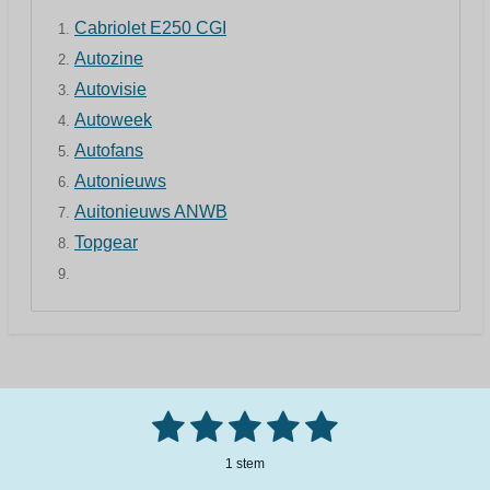
Cabriolet E250 CGI
Autozine
Autovisie
Autoweek
Autofans
Autonieuws
Auitonieuws ANWB
Topgear
1
2
3
4
5
S
R
t
a
e
s
s
s
s
s
m
1 stem
t
m
i