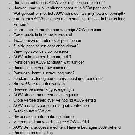
Hoe lang ontvang ik AOW voor mijn jongere partner?
Hoeveel mag ik bijverdienen naast mijn AOW-pensioen?
Wat gebeurt er met het AOW-pensioen als mijn partner overlijdt?
Kan ik mijn AOW-pensioen meenemen als ik naar het buitenland
verhuis?
Ik kan moeilijk rondkomen van mijn AOW-pensioen
Een tweede huis in het buitenland
Twaalf misverstanden over pensioenen
Zijn de pensioenen echt onhoudbaar?
Vrijwilligerswerk na uw pensioen
AOW-uitkering per 1 januari 2010
Pensioen en AOW-achtbaan wat rustiger
Reddingsplan voor uw pensioen
Pensioen: komt u straks nog rond?
Zo claimt u alsnog een erfenis, toeslag of pensioen
Na uw 65ste toch doorwerken
Hoeveel pensioen krijg ik eigenlijk?
AOW steeds meer een belastingzaak
Grote verdeeldheid over verhoging AOW-leeftijd
AOW-toeslag voor partners gaat verdwijnen
Bereken uw AOW-gat
Uw pensioen: informatie op internet
Meerderheid aanvaardt hogere AOW leeftijd
AOW, Anw, successierechten: Nieuwe bedragen 2009 bekend
Pensioen en scheiding