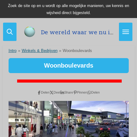
Zoek de site op en u wordt op alle mogelijke manieren, uw kennis en
Ga
wijsheid direct bijgesteld.
direct
naar
de
De wereld waar we nu in leven.
hoofdinhoud
Intro
»
Winkels & Bedrijven
»
Woonboulevards
Woonboulevards
Delen
Deel
Share
Pinnen
Delen