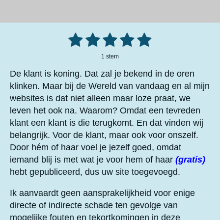
1
2
3
4
5
S
R
t
a
e
s
s
s
s
s
m
1 stem
t
m
t
t
t
t
t
i
e
De klant is koning. Dat zal je bekend in de oren
n
n
e
e
e
e
e
klinken. Maar bij de Wereld van vandaag en al mijn
g
websites is dat niet alleen maar loze praat, we
r
r
r
r
r
:
5
leven het ook na. Waarom? Omdat een tevreden
r
r
r
r
s
klant een klant is die terugkomt. En dat vinden wij
e
e
e
e
t
belangrijk. Voor de klant, maar ook voor onszelf.
e
n
n
n
n
Door hém of haar voel je jezelf goed, omdat
r
iemand blij is met wat je voor hem of haar
(gratis)
r
hebt gepubliceerd, dus uw site toegevoegd.
e
n
Ik aanvaardt geen aansprakelijkheid voor enige
directe of indirecte schade ten gevolge van
mogelijke fouten en tekortkomingen in deze