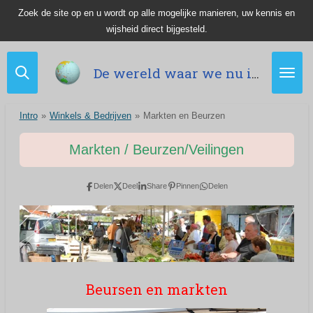
Zoek de site op en u wordt op alle mogelijke manieren, uw kennis en
Ga
wijsheid direct bijgesteld.
direct
naar
de
De wereld waar we nu in leven.
hoofdinhoud
Intro
»
Winkels & Bedrijven
»
Markten en Beurzen
Markten / Beurzen/Veilingen
Delen
Deel
Share
Pinnen
Delen
Beursen en markten