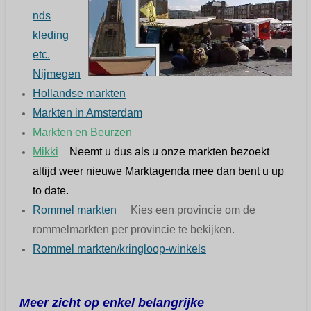
nds
kleding
etc.
Nijmegen
Hollandse markten
Markten in Amsterdam
Markten en Beurzen
Mikki
Neemt u dus als u onze markten bezoekt
altijd weer nieuwe Marktagenda mee dan bent u up
to date.
Rommel markten
Kies een provincie om de
rommelmarkten per provincie te bekijken.
Rommel markten/kringloop-winkels
Meer zicht op enkel belangrijke