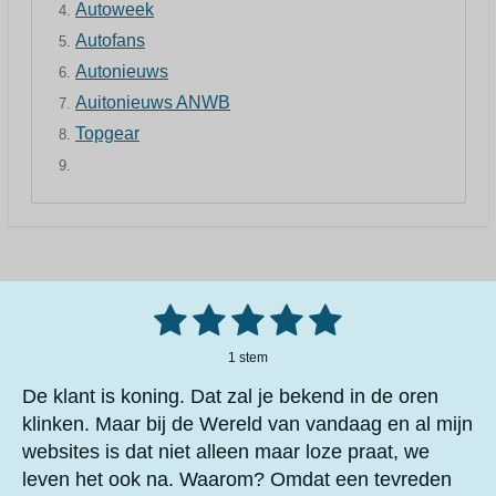
Autoweek
Autofans
Autonieuws
Auitonieuws ANWB
Topgear
1
2
3
4
5
S
R
t
a
e
s
s
s
s
s
m
1 stem
t
m
t
t
t
t
t
i
e
De klant is koning. Dat zal je bekend in de oren
n
n
e
e
e
e
e
klinken. Maar bij de Wereld van vandaag en al mijn
g
websites is dat niet alleen maar loze praat, we
r
r
r
r
r
:
5
leven het ook na. Waarom? Omdat een tevreden