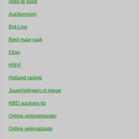
Alles te koop
Auctionroom
Bid-Line
Bied maar raak
Ebay
HNVI
Holland veiling
JouwVeilingen.nl
nieuw
NBD auctions
tip
Online veilingmeester
Online veilingplaats