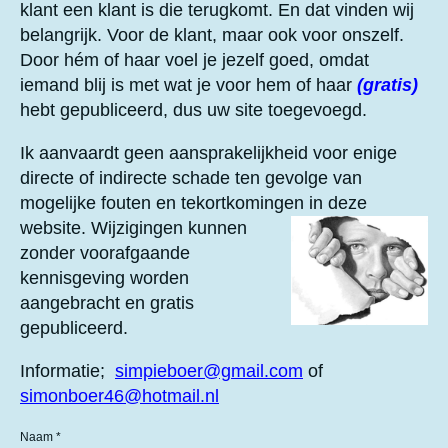
r
r
r
r
s
klant een klant is die terugkomt. En dat vinden wij
e
e
e
e
t
belangrijk. Voor de klant, maar ook voor onszelf.
e
n
n
n
n
Door hém of haar voel je jezelf goed, omdat
r
iemand blij is met wat je voor hem of haar
(gratis)
r
hebt gepubliceerd, dus uw site toegevoegd.
e
n
Ik aanvaardt geen aansprakelijkheid voor enige
directe of indirecte schade ten gevolge van
mogelijke fouten en tekortkomingen in deze
website.
Wijzigingen kunnen
zonder voorafgaande
kennisgeving worden
aangebracht en gratis
gepubliceerd.
Informatie;
simpieboer@gmail.com
of
simonboer46@hotmail.nl
Naam *