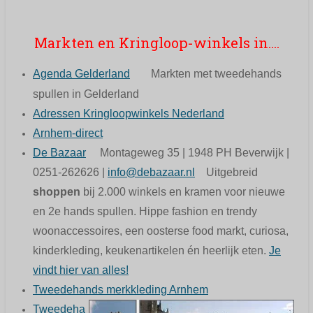
Markten en Kringloop-winkels in....
Agenda Gelderland
Markten met tweedehands
spullen in Gelderland
Adressen Kringloopwinkels Nederland
Arnhem-direct
De Bazaar
Montageweg 35 | 1948 PH Beverwijk |
0251-262626 |
info@debazaar.nl
Uitgebreid
shoppen
bij 2.000 winkels en kramen voor nieuwe
en 2e hands spullen. Hippe fashion en trendy
woonaccessoires, een oosterse food markt, curiosa,
kinderkleding, keukenartikelen én heerlijk eten.
Je
vindt hier van alles!
Tweedehands merkkleding Arnhem
Tweedeha