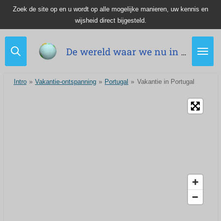
Zoek de site op en u wordt op alle mogelijke manieren, uw kennis en
Ga
wijsheid direct bijgesteld.
direct
naar
de
De wereld waar we nu in leven.
hoofdinhoud
Intro
»
Vakantie-ontspanning
»
Portugal
»
Vakantie in Portugal