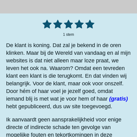
1
2
3
4
5
S
R
t
a
e
s
s
s
s
s
m
1 stem
t
m
t
t
t
t
t
i
e
De klant is koning. Dat zal je bekend in de oren
n
n
e
e
e
e
e
klinken. Maar bij de Wereld van vandaag en al mijn
g
websites is dat niet alleen maar loze praat, we
r
r
r
r
r
:
5
leven het ook na. Waarom? Omdat een tevreden
r
r
r
r
s
klant een klant is die terugkomt. En dat vinden wij
e
e
e
e
t
belangrijk. Voor de klant, maar ook voor onszelf.
e
n
n
n
n
Door hém of haar voel je jezelf goed, omdat
r
iemand blij is met wat je voor hem of haar
(gratis)
r
hebt gepubliceerd, dus uw site toegevoegd.
e
n
Ik aanvaardt geen aansprakelijkheid voor enige
directe of indirecte schade ten gevolge van
mogelijke fouten en tekortkomingen in deze