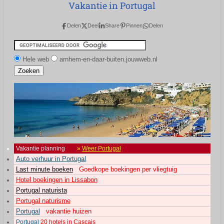
Vakantie in Portugal
Delen
Deel
Share
Pinnen
Delen
Hele web
arnhem-en-daar-buiten.jouwweb.nl
Vakantie planning
»
Weer Portugal
Auto verhuur in Portugal
Last minute boeken
Goedkope boekingen per vliegtuig
Hotel boekingen in Lissabon
Portugal naturista
Portugal naturisme
Portugal
vakantie huizen
Portugal
20 hotels in Cascais