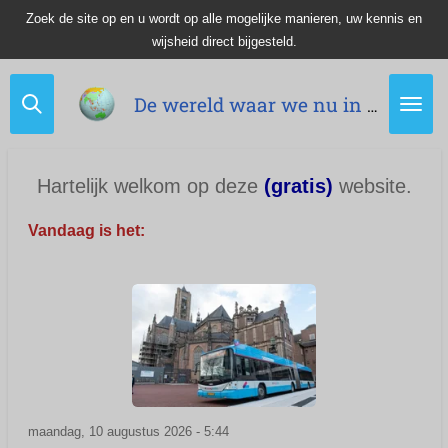
Zoek de site op en u wordt op alle mogelijke manieren, uw kennis en
Ga
wijsheid direct bijgesteld.
direct
naar
de
De wereld waar we nu in leven.
hoofdinhoud
Hartelijk welkom op deze
(gratis)
website.
Vandaag is het:
maandag, 10 augustus 2026 - 5:44