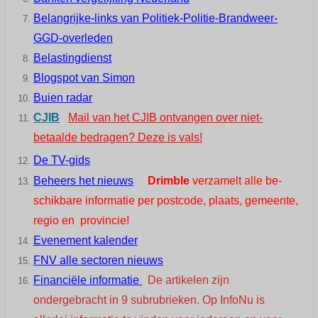
Belangrijke-links van Politiek-Politie-Brandweer-
GGD-overleden
Belastingdienst
Blogspot van Simon
Buien radar
CJIB
Mail van het CJIB ontvangen over niet-
betaalde bedragen? Deze is vals!
De TV-gids
Beheers het nieuws
Drimble
verzamelt alle be­
schik­bare in­for­matie per post­code, plaats, ge­meente,
regio en pro­vincie!
Evenement kalender
FNV alle sectoren nieuws
Financiële informatie
De artikelen zijn
ondergebracht in 9 subrubrieken. Op InfoNu is