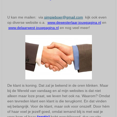
U kan me mailen: via
simpieboer@gmail.com
kijk ook even
op diverse website o.a.
www.dewesterlaar.jouwpagina.nl
en
www.delaarwest.jouwpagina.nl
en nog veel meer!
De klant is koning. Dat zal je bekend in de oren klinken. Maar
bij de Wereld van vandaag en al mijn websites is dat niet
alleen maar loze praat, we leven het ook na. Waarom? Omdat
een tevreden klant een klant is die terugkomt. En dat vinden
wij belangrijk. Voor de klant, maar ook voor onszelf. Door hém
of haar voel je jezelf goed, omdat iemand blij is met wat je
voor hem of haar
(gratis)
hebt gepubliceerd, dus uw site