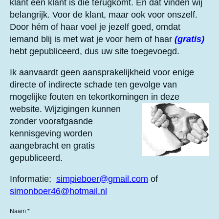
klant een klant is die terugkomt. En dat vinden wij
e
e
e
e
t
belangrijk. Voor de klant, maar ook voor onszelf.
e
n
n
n
n
Door hém of haar voel je jezelf goed, omdat
r
iemand blij is met wat je voor hem of haar
(gratis)
r
hebt gepubliceerd, dus uw site toegevoegd.
e
n
Ik aanvaardt geen aansprakelijkheid voor enige
directe of indirecte schade ten gevolge van
mogelijke fouten en tekortkomingen in deze
website.
Wijzigingen kunnen
zonder voorafgaande
kennisgeving worden
aangebracht en gratis
gepubliceerd.
Informatie;
simpieboer@gmail.com
of
simonboer46@hotmail.nl
Naam *