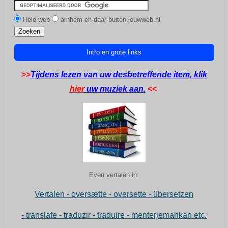
o
r
g
b
o
e
r
e
k
s
a
Hele web
arnhem-en-daar-buiten.jouwweb.nl
t
m
Intro en grote links
>>
Tijdens lezen van uw desbetreffende item, klik
hier
uw muziek aan.
<<
Even vertalen in:
Vertalen - oversætte - oversette - übersetzen
- translate - traduzir - traduire - menterjemahkan etc.