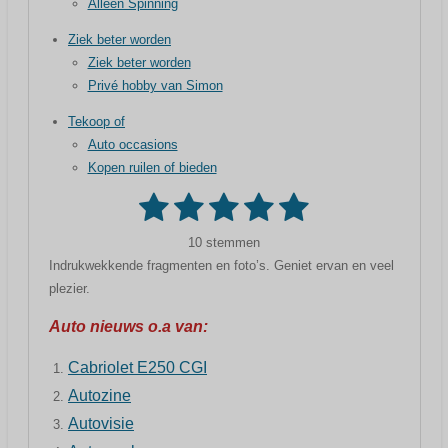
Alleen Spinning
Ziek beter worden
Ziek beter worden
Privé hobby van Simon
Tekoop of
Auto occasions
Kopen ruilen of bieden
1
2
3
4
5
S
R
t
a
s
s
s
s
s
e
10 stemmen
m
t
m
t
t
t
t
t
Indrukwekkende fragmenten en foto’s. Geniet ervan en veel
i
e
plezier.
n
e
e
e
e
e
n
g
r
r
r
r
r
Auto nieuws o.a van:
:
r
r
r
r
5
Cabriolet E250 CGI
s
e
e
e
e
Autozine
t
n
n
n
n
Autovisie
e