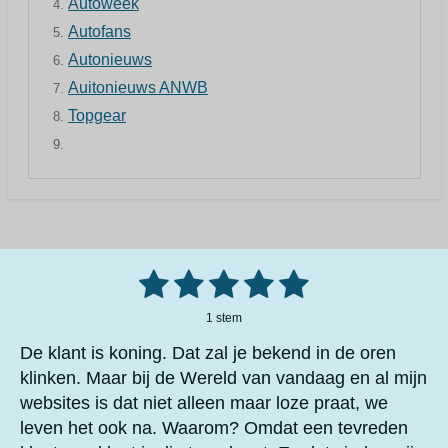
Autoweek
r
r
Autofans
e
Autonieuws
n
Auitonieuws ANWB
Topgear
1
2
3
4
5
S
R
t
a
e
s
s
s
s
s
m
1 stem
t
m
t
t
t
t
t
i
e
De klant is koning. Dat zal je bekend in de oren
n
n
e
e
e
e
e
klinken. Maar bij de Wereld van vandaag en al mijn
g
websites is dat niet alleen maar loze praat, we
r
r
r
r
r
:
5
leven het ook na. Waarom? Omdat een tevreden
r
r
r
r
s