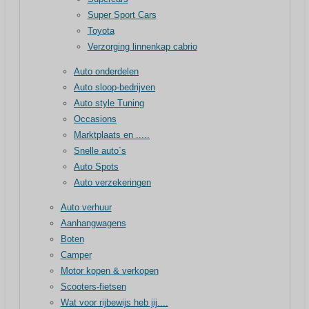
Super Sport Cars
Toyota
Verzorging linnenkap cabrio
Auto onderdelen
Auto sloop-bedrijven
Auto style Tuning
Occasions
Marktplaats en .....
Snelle auto´s
Auto Spots
Auto verzekeringen
Auto verhuur
Aanhangwagens
Boten
Camper
Motor kopen & verkopen
Scooters-fietsen
Wat voor rijbewijs heb jij....