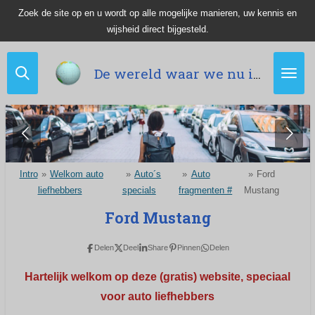
Zoek de site op en u wordt op alle mogelijke manieren, uw kennis en
Ga
wijsheid direct bijgesteld.
direct
naar
de
De wereld waar we nu in leven.
hoofdinhoud
Intro
»
Welkom auto
»
Auto´s
»
Auto
»
Ford
liefhebbers
specials
fragmenten #
Mustang
Ford Mustang
Delen
Deel
Share
Pinnen
Delen
Hartelijk welkom op deze (gratis) website, s
peciaal
voor auto liefhebbers