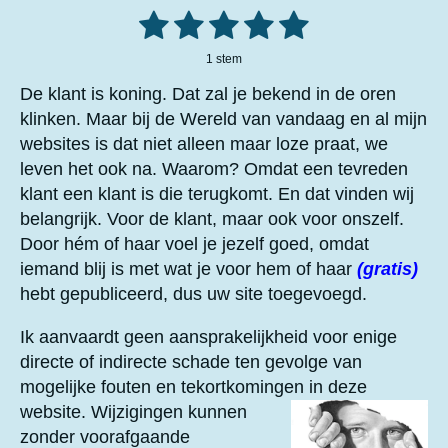
1
2
3
4
5
S
R
t
a
e
s
s
s
s
s
m
1 stem
t
m
t
t
t
t
t
i
e
De klant is koning. Dat zal je bekend in de oren
n
n
e
e
e
e
e
klinken. Maar bij de Wereld van vandaag en al mijn
g
websites is dat niet alleen maar loze praat, we
r
r
r
r
r
:
5
leven het ook na. Waarom? Omdat een tevreden
r
r
r
r
s
klant een klant is die terugkomt. En dat vinden wij
e
e
e
e
t
belangrijk. Voor de klant, maar ook voor onszelf.
e
n
n
n
n
Door hém of haar voel je jezelf goed, omdat
r
iemand blij is met wat je voor hem of haar
(gratis)
r
hebt gepubliceerd, dus uw site toegevoegd.
e
n
Ik aanvaardt geen aansprakelijkheid voor enige
directe of indirecte schade ten gevolge van
mogelijke fouten en tekortkomingen in deze
website.
Wijzigingen kunnen
zonder voorafgaande