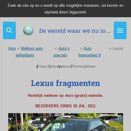
Zoek de site op en u wordt op alle mogelijke manieren, uw kennis en
Ga
wijsheid direct bijgesteld.
direct
naar
de
De wereld waar we nu in leven.
hoofdinhoud
Intro
»
Welkom auto
»
Auto´s
»
Auto
»
Lexus
liefhebbers
specials
fragmenten #
Delen
Deel
Share
Pinnen
Delen
Lexus fragmenten
Hartelijk welkom op deze (gratis) website.
BEZOEKERS SINDS 30 JUL. 2011