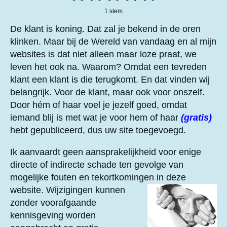
a
e
s
s
s
s
s
m
1 stem
t
m
t
t
t
t
t
i
e
De klant is koning. Dat zal je bekend in de oren
n
n
e
e
e
e
e
klinken. Maar bij de Wereld van vandaag en al mijn
g
websites is dat niet alleen maar loze praat, we
r
r
r
r
r
:
5
leven het ook na. Waarom? Omdat een tevreden
r
r
r
r
s
klant een klant is die terugkomt. En dat vinden wij
e
e
e
e
t
belangrijk. Voor de klant, maar ook voor onszelf.
e
n
n
n
n
Door hém of haar voel je jezelf goed, omdat
r
iemand blij is met wat je voor hem of haar
(gratis)
r
hebt gepubliceerd, dus uw site toegevoegd.
e
n
Ik aanvaardt geen aansprakelijkheid voor enige
directe of indirecte schade ten gevolge van
mogelijke fouten en tekortkomingen in deze
website.
Wijzigingen kunnen
zonder voorafgaande
kennisgeving worden