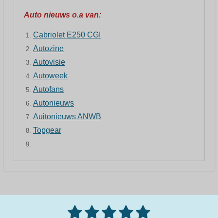
Auto nieuws o.a van:
Cabriolet E250 CGI
Autozine
Autovisie
Autoweek
Autofans
Autonieuws
Auitonieuws ANWB
Topgear
1
2
3
4
5
S
R
t