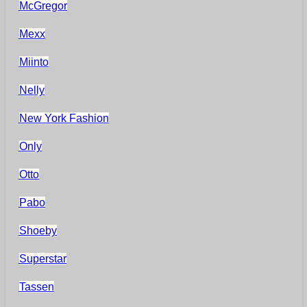
McGregor
Mexx
Miinto
Nelly
New York Fashion
Only
Otto
Pabo
Shoeby
Superstar
Tassen