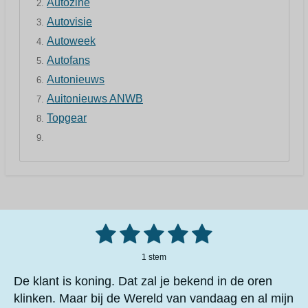
Autozine
Autovisie
Autoweek
Autofans
Autonieuws
Auitonieuws ANWB
Topgear
1
2
3
4
5
S
R
t
a
e
s
s
s
s
s
m
1 stem
t
m
t
t
t
t
t
i
e
De klant is koning. Dat zal je bekend in de oren
n
n
e
e
e
e
e
klinken. Maar bij de Wereld van vandaag en al mijn
g