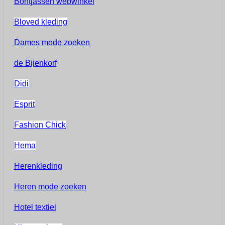
Bontjassen webwinkel
Bloved kleding
Dames mode zoeken
de Bijenkorf
Didi
Esprit
Fashion Chick
Hema
Herenkleding
Heren mode zoeken
Hotel textiel