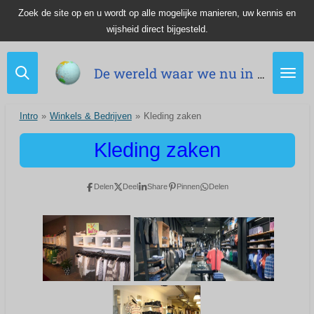
Zoek de site op en u wordt op alle mogelijke manieren, uw kennis en
Ga
wijsheid direct bijgesteld.
direct
naar
de
De wereld waar we nu in leven.
hoofdinhoud
Intro
»
Winkels & Bedrijven
»
Kleding zaken
Kleding zaken
Delen
Deel
Share
Pinnen
Delen