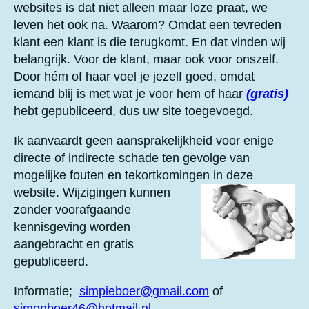
websites is dat niet alleen maar loze praat, we
r
r
r
r
r
:
5
leven het ook na. Waarom? Omdat een tevreden
r
r
r
r
s
klant een klant is die terugkomt. En dat vinden wij
e
e
e
e
t
belangrijk. Voor de klant, maar ook voor onszelf.
e
n
n
n
n
Door hém of haar voel je jezelf goed, omdat
r
iemand blij is met wat je voor hem of haar
(gratis)
r
hebt gepubliceerd, dus uw site toegevoegd.
e
n
Ik aanvaardt geen aansprakelijkheid voor enige
directe of indirecte schade ten gevolge van
mogelijke fouten en tekortkomingen in deze
website.
Wijzigingen kunnen
zonder voorafgaande
kennisgeving worden
aangebracht en gratis
gepubliceerd.
Informatie;
simpieboer@gmail.com
of
simonboer46@hotmail.nl