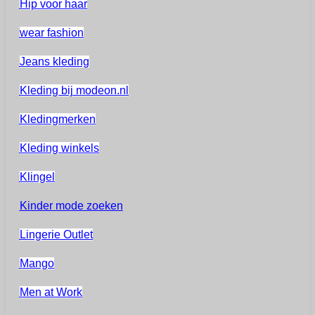
Hip voor haar
wear fashion
Jeans kleding
Kleding bij modeon.nl
Kledingmerken
Kleding winkels
Klingel
Kinder mode zoeken
Lingerie Outlet
Mango
Men at Work