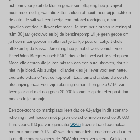
achterin voor je uit de kluiten gewassen offspring heb je vrijwel
nooit meer nodig, want die zitten zelden of nooit meer bij je achterin
de auto. Je wilt wel een beetje comfortabel rondrijden, maar
opvallen dat doe je liever niet meer. Je bent per slot van rekening al
ruim 30 jaar getrouwd en bij de benzinepomp wil je geen gedoe om
je heen maar gewoon in alle rust je tankje peut en zakje tikkels
aftikken bij de kassa. Jarenlang heb je nobel werk verricht voor
PriceRolandBergerHouseKPMG, dus je hebt wel wat te verhappen.
Maar, alle centen die je kan missen aan een auto uitgeven, dat zit
niet in je bloed. Als zunige Hollander kies je liever voor een nette,
courante okkazie ‘met de kop eraf’. Laat iemand anders die eerste
afschrijving maar voor zijn rekening nemen. Een grijze C180 van
twee jaar oud met nog geen 20.000 kilometer op de teller past dan
precies in je straatje.
Een zoektocht op martkplaats leert dat de 61-jarige in dit scenario
rekening moet houden met prijzen die schommelen rond de 30.000
Euro voor C180-jes van generatie
W205
.Bovenstaand exemplaar
met nummerbord 9-TNL-42 was dus maar liefst drie keer zo duur en
is op dit moment volgens de RDW niet eens verzekerd. Gelukkig