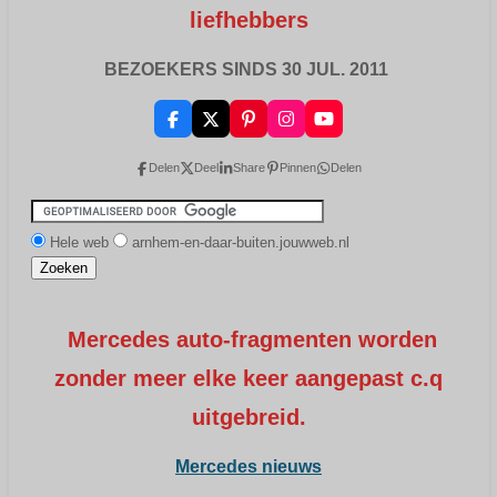
liefhebbers
BEZOEKERS SINDS 30 JUL. 2011
F
X
P
I
Y
a
i
n
o
c
n
s
u
Delen
Deel
Share
Pinnen
Delen
e
t
t
T
b
e
a
u
o
r
g
b
o
e
r
e
k
s
a
Hele web
arnhem-en-daar-buiten.jouwweb.nl
t
m
Mercedes auto-fragmenten worden
zonder meer elke keer aangepast c.q
uitgebreid.
Mercedes nieuws