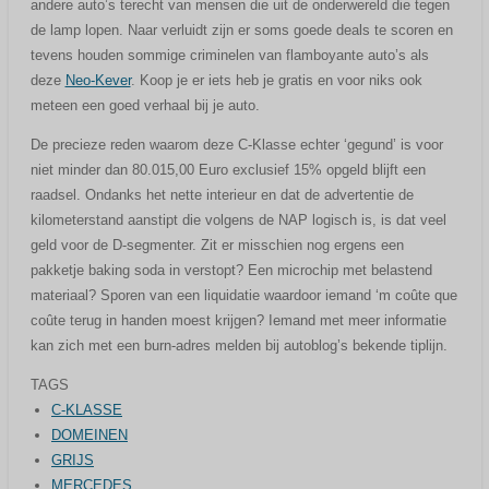
andere auto’s terecht van mensen die uit de onderwereld die tegen
de lamp lopen. Naar verluidt zijn er soms goede deals te scoren en
tevens houden sommige criminelen van flamboyante auto’s als
deze
Neo-Kever
. Koop je er iets heb je gratis en voor niks ook
meteen een goed verhaal bij je auto.
De precieze reden waarom deze C-Klasse echter ‘gegund’ is voor
niet minder dan 80.015,00 Euro exclusief 15% opgeld blijft een
raadsel. Ondanks het nette interieur en dat de advertentie de
kilometerstand aanstipt die volgens de NAP logisch is, is dat veel
geld voor de D-segmenter. Zit er misschien nog ergens een
pakketje baking soda in verstopt? Een microchip met belastend
materiaal? Sporen van een liquidatie waardoor iemand ‘m coûte que
coûte terug in handen moest krijgen? Iemand met meer informatie
kan zich met een burn-adres melden bij autoblog’s bekende tiplijn.
TAGS
C-KLASSE
DOMEINEN
GRIJS
MERCEDES