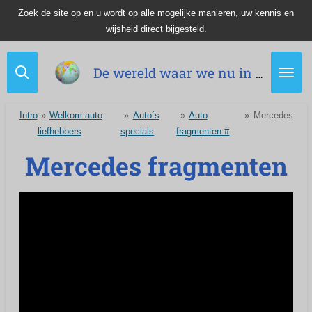
Zoek de site op en u wordt op alle mogelijke manieren, uw kennis en
Ga
wijsheid direct bijgesteld.
direct
naar
de
De wereld waar we nu in leven.
hoofdinhoud
Intro
»
Welkom auto
»
Auto´s
»
Auto
»
Mercedes
liefhebbers
specials
fragmenten #
Mercedes fragmenten